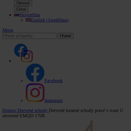
Obnoviť
Close
Slovenčina
English
(
Angličtina
)
Menu
Hľadať
Facebook
Instagram
Domov
Drevené schody
Drevené lomené schody pravé v tvare U
otvorené EMQD 170R