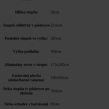
Hĺbka stupňa
26cm
Stupeň viditeľný v pôdoryse
22.6cm
Posledný stupeň vo výške:
285cm
Výška podlažia:
304cm
Minimálny otvor v strope:
173x205cm
Zastavaná plocha
190/205cm
(dolné/horné rameno)
Šírka stupňa (v pôdoryse po
78.6cm
zložení)
Šírka schodov s bočnicami
85cm