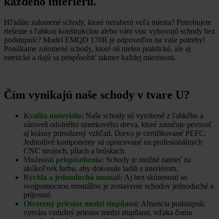
každého interiéru.
Hľadáte zalomené schody, ktoré nezaberú veľa miesta? Potrebujete
riešenie s ľahkou konštrukciou alebo vám viac vyhovujú schody bez
podstupníc? Model EMQD 170R je odpoveďou na vaše potreby!
Ponúkame zalomené schody, ktoré sú nielen praktické, ale aj
estetické a dajú sa prispôsobiť takmer každej miestnosti.
Čím vynikajú naše schody v tvare U?
Kvalita materiálu:
Naše schody sú vyrobené z ľahkého a
zároveň odolného smrekového dreva, ktoré zaručuje pevnosť
aj krásny prirodzený vzhľad. Drevo je certifikované PEFC.
Jednotlivé komponenty sú opracované na profesionálnych
CNC strojoch, pílach a brúskach.
Možnosti prispôsobenia:
Schody je možné natrieť na
akúkoľvek farbu, aby dokonale ladili s interiérom.
Rýchla a jednoduchá montáž:
Aj bez skúseností so
svojpomocnou montážou je zostavenie schodov jednoduché a
príjemné.
Otvorený priestor medzi stupňami:
Absencia podstupníc
vytvára vzdušný priestor medzi stupňami, vďaka čomu