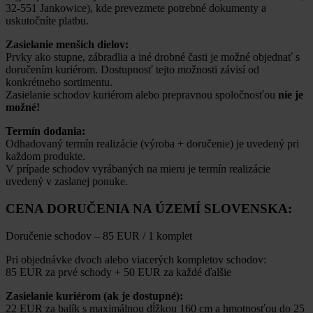
32-551 Jankowice), kde prevezmete potrebné dokumenty a
uskutočníte platbu.
Zasielanie menších dielov:
Prvky ako stupne, zábradlia a iné drobné časti je možné objednať s
doručením kuriérom. Dostupnosť tejto možnosti závisí od
konkrétneho sortimentu.
Zasielanie schodov kuriérom alebo prepravnou spoločnosťou
nie je
možné!
Termín dodania:
Odhadovaný termín realizácie (výroba + doručenie) je uvedený pri
každom produkte.
V prípade schodov vyrábaných na mieru je termín realizácie
uvedený v zaslanej ponuke.
CENA DORUČENIA NA ÚZEMÍ SLOVENSKA:
Doručenie schodov – 85 EUR / 1 komplet
Pri objednávke dvoch alebo viacerých kompletov schodov:
85 EUR za prvé schody + 50 EUR za každé ďalšie
Zasielanie kuriérom (ak je dostupné):
22 EUR za balík s maximálnou dĺžkou 160 cm a hmotnosťou do 25