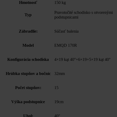
Hmotnosť
150 kg
Pravotočité schodisko s otvorenými
Typ
podstupnicami
Zábradlie:
Súčasť balenia
Model
EMQD 170R
Konfigurácia schodiska
4×19 kąt 40°+6×19+5×19 kąt 40°
Hrúbka stupňov a bočníc
32mm
Počet stupňov:
15
Výška podstupnice
19cm
Uhol:
40°