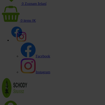
0
Zoznam želaní
0
items
0
€
Facebook
Instagram