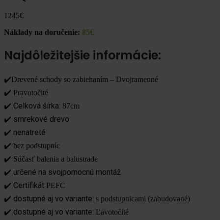
1245
€
Náklady na doručenie:
85€
Najdôležitejšie informácie:
✔️Drevené schody so zabiehaním – Dvojramenné
✔️ Pravotočité
Celková šírka:
✔️
87cm
smrekové drevo
✔️
nenatreté
✔️
✔️ bez podstupníc
✔️ Súčasť balenia a balustrade
určené na svojpomocnú montáž
✔️
Certifikát
✔️
PEFC
dostupné aj vo variante:
✔️
s podstupnicami (zabudované)
dostupné aj vo variante:
✔️
Ľavotočité