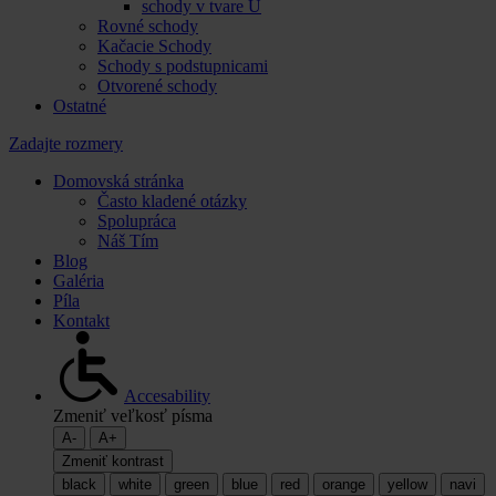
schody v tvare U
Rovné schody
Kačacie Schody
Schody s podstupnicami
Otvorené schody
Ostatné
Zadajte rozmery
Domovská stránka
Často kladené otázky
Spolupráca
Náš Tím
Blog
Galéria
Píla
Kontakt
Accesability
Zmeniť veľkosť písma
A-
A+
Zmeniť kontrast
black
white
green
blue
red
orange
yellow
navi