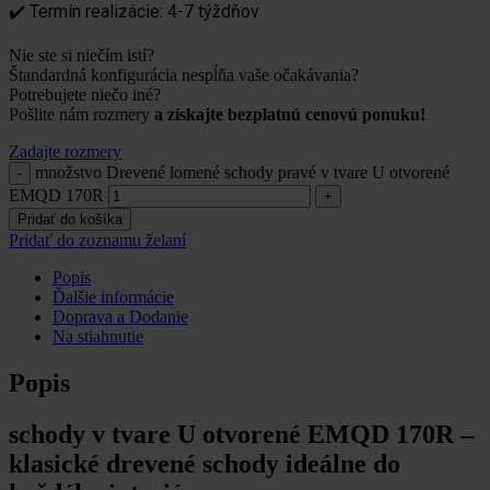
Termín realizácie: 4-7 týždňov
✔️
Nie ste si niečím istí?
Štandardná konfigurácia nespĺňa vaše očakávania?
Potrebujete niečo iné?
Pošlite nám rozmery
a získajte bezplatnú cenovú ponuku!
Zadajte rozmery
množstvo Drevené lomené schody pravé v tvare U otvorené
EMQD 170R
Pridať do košíka
Pridať do zoznamu želaní
Popis
Ďalšie informácie
Doprava a Dodanie
Na stiahnutie
Popis
schody v tvare U otvorené EMQD 170R –
klasické drevené schody ideálne do