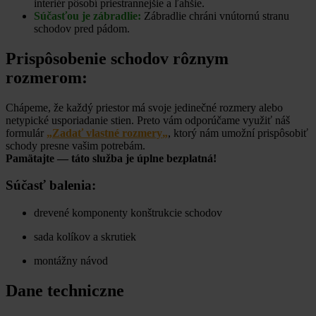
interiér pôsobí priestrannejšie a ľahšie.
Súčasťou je zábradlie:
Zábradlie chráni vnútornú stranu
schodov pred pádom.
Prispôsobenie schodov rôznym
rozmerom:
Chápeme, že každý priestor má svoje jedinečné rozmery alebo
netypické usporiadanie stien. Preto vám odporúčame využiť náš
formulár
„
Zadať vlastné rozmery
„
, ktorý nám umožní prispôsobiť
schody presne vašim potrebám.
Pamätajte — táto služba je úplne bezplatná!
Súčasť balenia:
drevené komponenty konštrukcie schodov
sada kolíkov a skrutiek
montážny návod
Dane techniczne