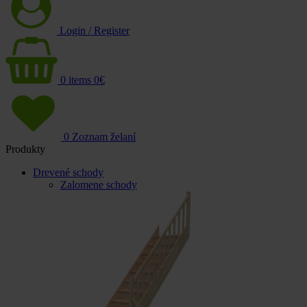
Login / Register
0
items
0
€
0
Zoznam želaní
Produkty
Drevené schody
Zalomene schody