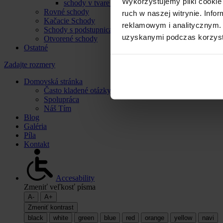
Wykorzystujemy pliki cookie 
schody v tvare U
Rovné schody
ruch w naszej witrynie. Inf
Kačacie Schody
reklamowym i analitycznym. 
Schody s podstupnicami
uzyskanymi podczas korzysta
Otvorené schody
Ostatné
Zadajte rozmery
Domovská stránka
Často kladené otázky
Spolupráca
Náš Tím
Blog
Galéria
Píla
Kontakt
Accesability
Zmeniť veľkosť písma
A-
A+
Zmeniť kontrast
black
white
green
blue
red
orange
yellow
navi