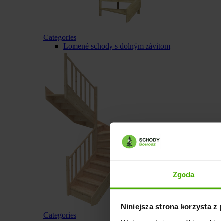
Categories
Lomené schody s dolným závitom
Zgoda
Niniejsza strona korzysta z
Categories