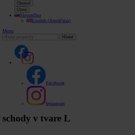
Obnoviť
Close
Slovenčina
English
(
Angličtina
)
Menu
Hľadať
Facebook
Instagram
schody v tvare L