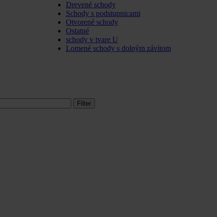
Drevené schody
Schody s podstupnicami
Otvorené schody
Ostatné
schody v tvare U
Lomené schody s dolným závitom
Filter