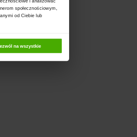
ołecznościowe i analizować
artnerom społecznościowym,
anymi od Ciebie lub
ezwól na wszystkie