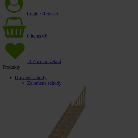
Login / Register
0
items
0
€
0
Zoznam želaní
Produkty
Drevené schody
Zalomene schody