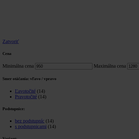
Zatvoriť
Cena
Minimálna cena
Maximálna cena
Smer otáčania: vľavo / vpravo
Ľavotočité
(14)
Pravotočité
(14)
Podstupnice:
bez podstupníc
(14)
s podstupnicami
(14)
Variant: