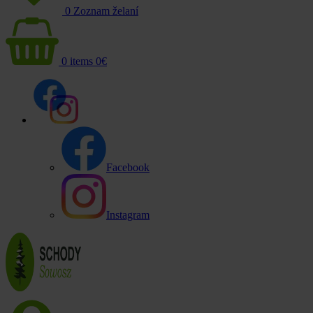
0
Zoznam želaní
0
items
0
€
Facebook
Instagram