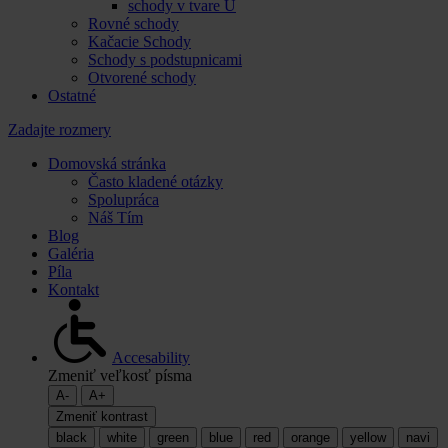
schody v tvare U
Rovné schody
Kačacie Schody
Schody s podstupnicami
Otvorené schody
Ostatné
Zadajte rozmery
Domovská stránka
Často kladené otázky
Spolupráca
Náš Tím
Blog
Galéria
Píla
Kontakt
Accesability
Zmeniť veľkosť písma
A-
A+
Zmeniť kontrast
black
white
green
blue
red
orange
yellow
navi