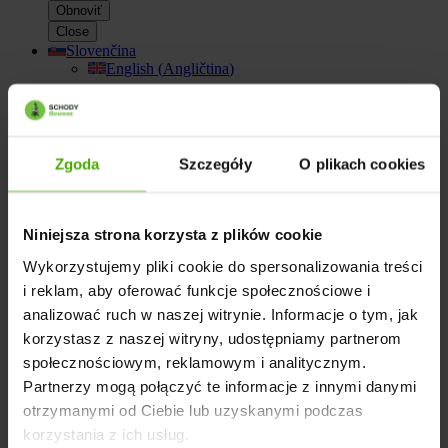
Obnoviť
Close
Slovenčina
English
(
Angličtina
)
Menu
Hľadať
Zgoda
Szczegóły
O plikach cookies
Niniejsza strona korzysta z plików cookie
Wykorzystujemy pliki cookie do spersonalizowania treści
Facebook
i reklam, aby oferować funkcje społecznościowe i
analizować ruch w naszej witrynie. Informacje o tym, jak
korzystasz z naszej witryny, udostępniamy partnerom
Instagram
społecznościowym, reklamowym i analitycznym.
Autorské práva
Partnerzy mogą połączyć te informacje z innymi danymi
otrzymanymi od Ciebie lub uzyskanymi podczas
korzystania z ich usług.
Všetky materiály zverejnené na webovej stránke