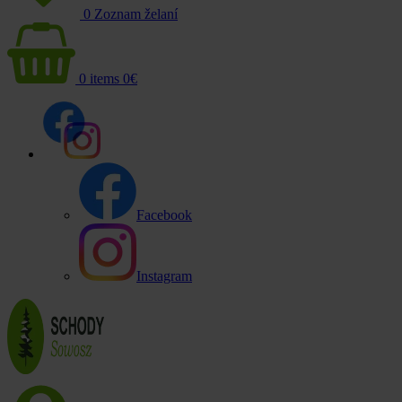
0
Zoznam želaní
0
items
0
€
Facebook
Instagram