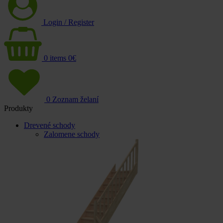
Login / Register
0
items
0
€
0
Zoznam želaní
Produkty
Drevené schody
Zalomene schody