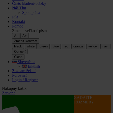
Často kladené otázky
Náš Tím
Spolupráca
Píla
Kontakt
Pomoc
Zmeniť veľkosť písma
A-
A+
Zmeniť kontrast
black
white
green
blue
red
orange
yellow
navi
Obnoviť
Close
Slovenčina
English
Zoznam želaní
Porovnať
Login / Register
Nákupný košík
Zatvoriť
ZADAJTE
ROZMERY