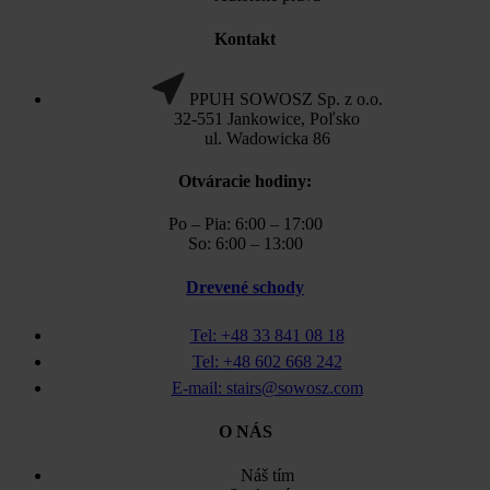
Kontakt
PPUH SOWOSZ Sp. z o.o.
32-551 Jankowice, Poľsko
ul. Wadowicka 86
Otváracie hodiny:
Po – Pia: 6:00 – 17:00
So: 6:00 – 13:00
Drevené schody
Tel: +48 33 841 08 18
Tel: +48 602 668 242
E-mail: stairs@sowosz.com
O NÁS
Náš tím