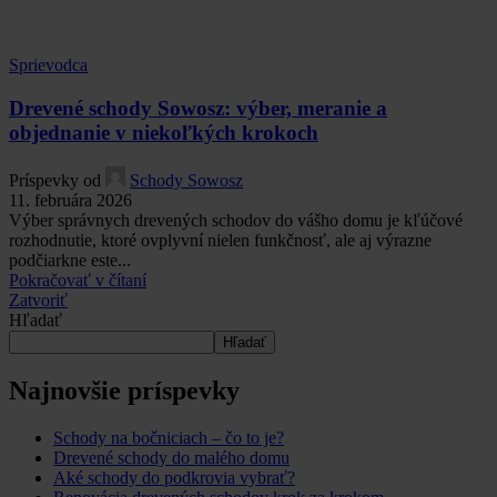
Sprievodca
Drevené schody Sowosz: výber, meranie a
objednanie v niekoľkých krokoch
Príspevky od
Schody Sowosz
11. februára 2026
Výber správnych drevených schodov do vášho domu je kľúčové
rozhodnutie, ktoré ovplyvní nielen funkčnosť, ale aj výrazne
podčiarkne este...
Pokračovať v čítaní
Zatvoriť
Hľadať
Hľadať
Najnovšie príspevky
Schody na bočniciach – čo to je?
Drevené schody do malého domu
Aké schody do podkrovia vybrať?