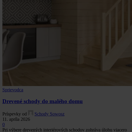
Sprievodca
Drevené schody do malého domu
Príspevky od
Schody Sowosz
11. apríla 2026
0
Pri výbere drevených interiérových schodov zohráva úlohu viacero