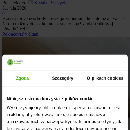
Príspevky od
Krystian Szczygieł
31. júla 2026
0
Hoci sa drevené schody považujú za mimoriadne odolné a trvácne,
časom môžu v dôsledku intenzívneho používania stratiť svoj
pôvodný vzhľ...
Pokračovať v čítaní
Zgoda
Szczegóły
O plikach cookies
Niniejsza strona korzysta z plików cookie
Wykorzystujemy pliki cookie do spersonalizowania treści
i reklam, aby oferować funkcje społecznościowe i
analizować ruch w naszej witrynie. Informacje o tym, jak
korzystasz z naszej witryny, udostępniamy partnerom