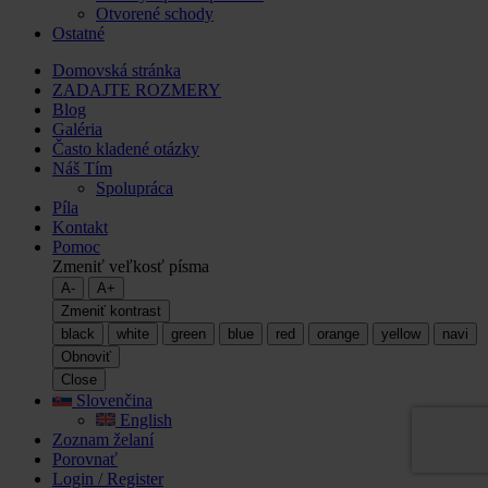
Otvorené schody
Ostatné
Domovská stránka
ZADAJTE ROZMERY
Blog
Galéria
Často kladené otázky
Náš Tím
Spolupráca
Píla
Kontakt
Pomoc
Zmeniť veľkosť písma
A-
A+
Zmeniť kontrast
black
white
green
blue
red
orange
yellow
navi
Obnoviť
Close
Slovenčina
English
Zoznam želaní
Porovnať
Login / Register