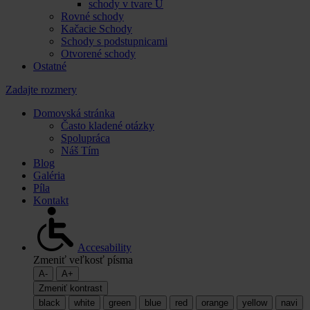
schody v tvare U
Rovné schody
Kačacie Schody
Schody s podstupnicami
Otvorené schody
Ostatné
Zadajte rozmery
Domovská stránka
Často kladené otázky
Spolupráca
Náš Tím
Blog
Galéria
Píla
Kontakt
Accesability
Zmeniť veľkosť písma
A-
A+
Zmeniť kontrast
black
white
green
blue
red
orange
yellow
navi