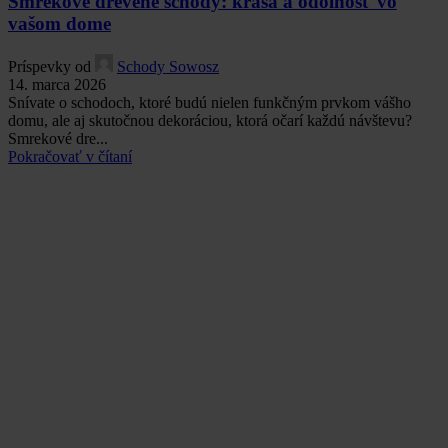
Smrekové drevené schody: krása a odolnosť vo
vašom dome
Príspevky od
Schody Sowosz
14. marca 2026
Snívate o schodoch, ktoré budú nielen funkčným prvkom vášho
domu, ale aj skutočnou dekoráciou, ktorá očarí každú návštevu?
Smrekové dre...
Pokračovať v čítaní