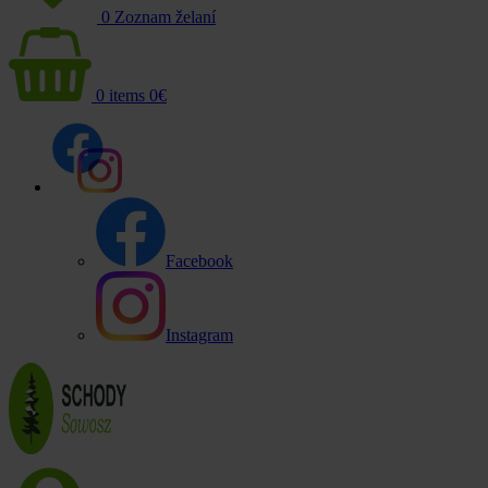
0
Zoznam želaní
0
items
0
€
Facebook
Instagram