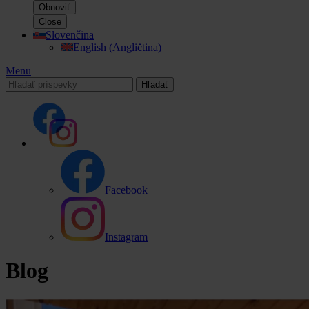
Obnoviť
Close
Slovenčina
English
(
Angličtina
)
Menu
Hľadať
Facebook
Instagram
Blog