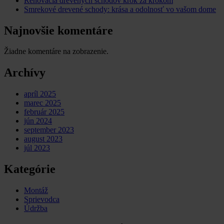
Renovácia drevených schodov krok za krokom
Smrekové drevené schody: krása a odolnosť vo vašom dome
Najnovšie komentáre
Žiadne komentáre na zobrazenie.
Archívy
apríl 2025
marec 2025
február 2025
jún 2024
september 2023
august 2023
júl 2023
Kategórie
Montáž
Sprievodca
Údržba