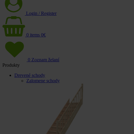
Login / Register
0
items
0
€
0
Zoznam želaní
Produkty
Drevené schody
Zalomene schody