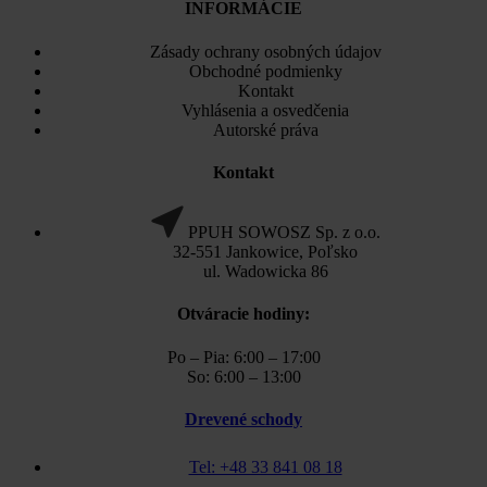
INFORMÁCIE
Zásady ochrany osobných údajov
Obchodné podmienky
Kontakt
Vyhlásenia a osvedčenia
Autorské práva
Kontakt
PPUH SOWOSZ Sp. z o.o.
32-551 Jankowice, Poľsko
ul. Wadowicka 86
Otváracie hodiny:
Po – Pia: 6:00 – 17:00
So: 6:00 – 13:00
Drevené schody
Tel: +48 33 841 08 18