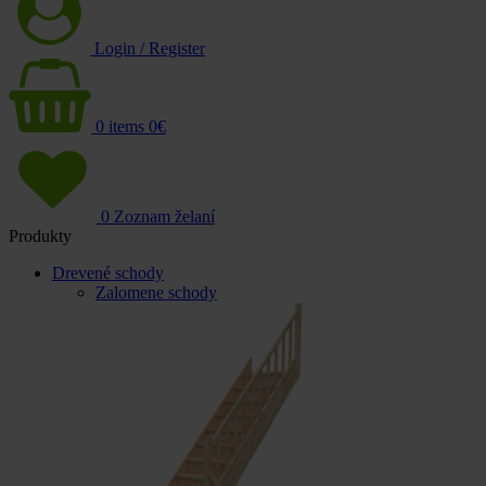
Login / Register
0
items
0
€
0
Zoznam želaní
Produkty
Drevené schody
Zalomene schody