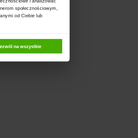
ołecznościowe i analizować
artnerom społecznościowym,
anymi od Ciebie lub
ezwól na wszystkie