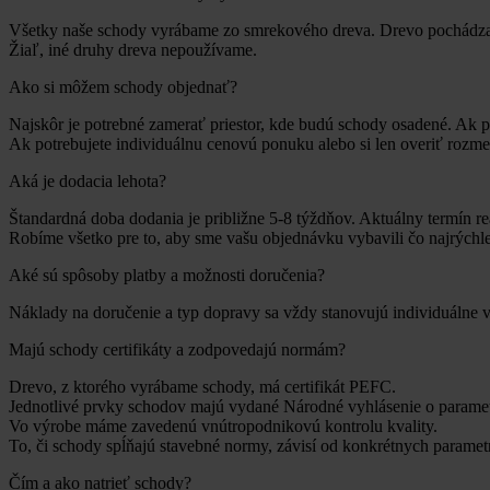
Všetky naše schody vyrábame zo smrekového dreva. Drevo pochádza 
Žiaľ, iné druhy dreva nepoužívame.
Ako si môžem schody objednať?
Najskôr je potrebné zamerať priestor, kde budú schody osadené. Ak p
Ak potrebujete individuálnu cenovú ponuku alebo si len overiť rozme
Aká je dodacia lehota?
Štandardná doba dodania je približne 5-8 týždňov. Aktuálny termín r
Robíme všetko pre to, aby sme vašu objednávku vybavili čo najrýchle
Aké sú spôsoby platby a možnosti doručenia?
Náklady na doručenie a typ dopravy sa vždy stanovujú individuálne v
Majú schody certifikáty a zodpovedajú normám?
Drevo, z ktorého vyrábame schody, má certifikát PEFC.
Jednotlivé prvky schodov majú vydané Národné vyhlásenie o parametro
Vo výrobe máme zavedenú vnútropodnikovú kontrolu kvality.
To, či schody spĺňajú stavebné normy, závisí od konkrétnych parametr
Čím a ako natrieť schody?