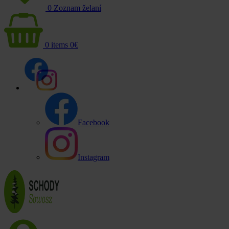
0
Zoznam želaní
0
items
0
€
Facebook
Instagram