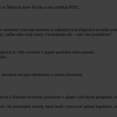
zo Štátnych lesov Poľska a má certifikát PEFC.
o zameraní vyhovuje niektorá zo základných konfigurácií na našej web
ry, zašlite nám svoje miery a kontaktujte nás – radi vám pomôžeme!
ealizácie je vždy uvedený v popise produktu alebo ponuke.
jšie.
 závislosti od typu objednávky a miesta doručenia.
ch a Národné technické posúdenie v súlade s poľskými predpismi, ktor
ov. Ak potrebujete schody, ktoré budú vyhovovať platnej legislatíve, i