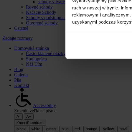
Wykorzystujemy pliki cookie 
schody v tvare U
Rovné schody
ruch w naszej witrynie. Inf
Kačacie Schody
reklamowym i analitycznym. 
Schody s podstupnicami
uzyskanymi podczas korzysta
Otvorené schody
Ostatné
Zadajte rozmery
Domovská stránka
Často kladené otázky
Spolupráca
Náš Tím
Blog
Galéria
Píla
Kontakt
Accesability
Zmeniť veľkosť písma
A-
A+
Zmeniť kontrast
black
white
green
blue
red
orange
yellow
navi