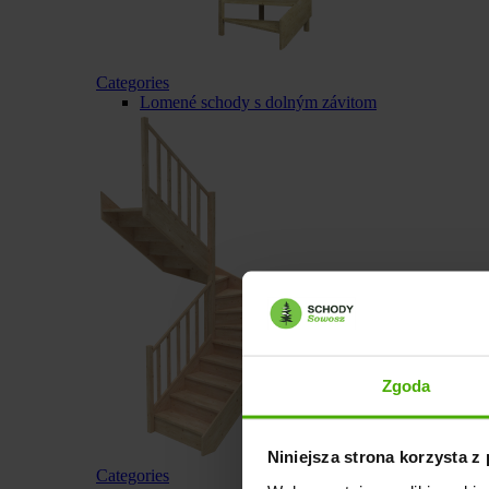
Categories
Lomené schody s dolným závitom
Zgoda
Niniejsza strona korzysta z
Categories