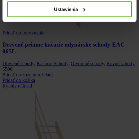
Ustawienia
Pridať do porovnania
Drevené priame kačacie mlynárske schody EAC
065L
Drevené schody
,
Kačacie Schody
,
Otvorené schody
,
Rovné schody
550
€
Pridať do zoznamu želaní
Pridať do košíka
Rýchly náhľad