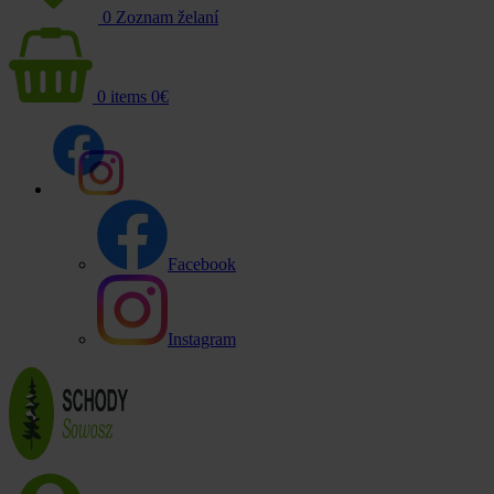
0
Zoznam želaní
0
items
0
€
Facebook
Instagram