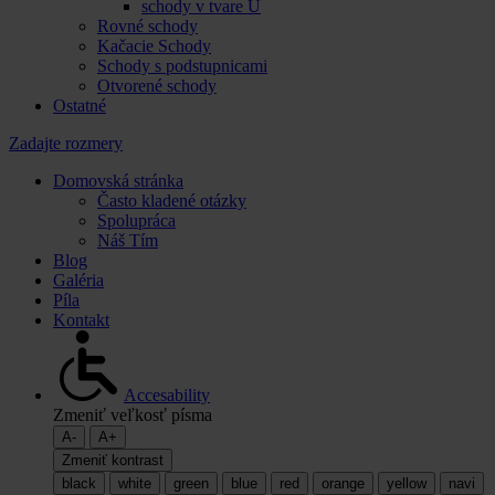
schody v tvare U
Rovné schody
Kačacie Schody
Schody s podstupnicami
Otvorené schody
Ostatné
Zadajte rozmery
Domovská stránka
Často kladené otázky
Spolupráca
Náš Tím
Blog
Galéria
Píla
Kontakt
Accesability
Zmeniť veľkosť písma
A-
A+
Zmeniť kontrast
black
white
green
blue
red
orange
yellow
navi