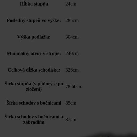
Hĺbka stupňa
24cm
Posledný stupeň vo výške:
285cm
Výška podlažia:
304cm
Minimálny otvor v strope:
240cm
Celková dĺžka schodiska:
326cm
Šírka stupňa (v pôdoryse po
78.60cm
zložení)
Šírka schodov s bočnicami
85cm
Šírka schodov s bočnicami a
87cm
zábradlím