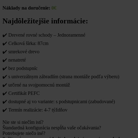
Náklady na doručenie:
0€
Najdôležitejšie informácie:
✔️ Drevené rovné schody – Jednoramenné
✔️ Celková šírka: 87cm
✔️ smrekové drevo
✔️ nenatreté
✔️ bez podstupníc
✔️ s univerzálnym zábradlím (strana montáže podľa výberu)
✔️ určené na svojpomocnú montáž
✔️ Certifikát PEFC
✔️ dostupné aj vo variante: s podstupnicami (zabudované)
✔️ Termín realizácie: 4-7 týždňov
Nie ste si niečím istí?
Štandardná konfigurácia nespĺňa vaše očakávania?
Potrebujete niečo iné?