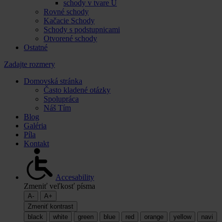
schody v tvare U
Rovné schody
Kačacie Schody
Schody s podstupnicami
Otvorené schody
Ostatné
Zadajte rozmery
Domovská stránka
Často kladené otázky
Spolupráca
Náš Tím
Blog
Galéria
Píla
Kontakt
Accesability
Zmeniť veľkosť písma
A-
A+
Zmeniť kontrast
black
white
green
blue
red
orange
yellow
navi