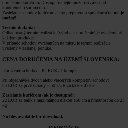
doručením kuriérom. Dostupnosť tejto možnosti závisí od
konkrétneho sortimentu.
Zasielanie schodov kuriérom alebo prepravnou spoločnosťou
nie je
možné!
Termín dodania:
Odhadovaný termín realizácie (výroba + doručenie) je uvedený pri
každom produkte.
V prípade schodov vyrábaných na mieru je termín realizácie
uvedený v zaslanej ponuke.
CENA DORUČENIA NA ÚZEMÍ SLOVENSKA:
Doručenie schodov – 85 EUR / 1 komplet
Pri objednávke dvoch alebo viacerých kompletov schodov:
85 EUR za prvé schody + 50 EUR za každé ďalšie
Zasielanie kuriérom (ak je dostupné):
22 EUR za balík s maximálnou dĺžkou 160 cm a hmotnosťou do 25
kg
No files available for download.
INFORMÁCIE