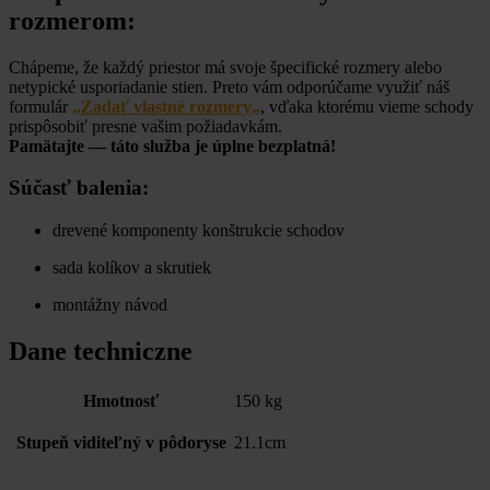
rozmerom:
Chápeme, že každý priestor má svoje špecifické rozmery alebo
netypické usporiadanie stien. Preto vám odporúčame využiť náš
formulár
„
Zadať vlastné rozmery
„
, vďaka ktorému vieme schody
prispôsobiť presne vašim požiadavkám.
Pamätajte — táto služba je úplne bezplatná!
Súčasť balenia:
drevené komponenty konštrukcie schodov
sada kolíkov a skrutiek
montážny návod
Dane techniczne
Hmotnosť
150 kg
Stupeň viditeľný v pôdoryse
21.1cm