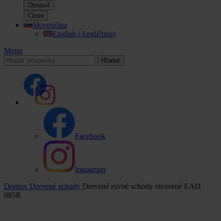
Obnoviť
Close
Slovenčina
English
(
Angličtina
)
Menu
Hľadať
Facebook
Instagram
Domov
Drevené schody
Drevené rovné schody otvorené EAD
085R