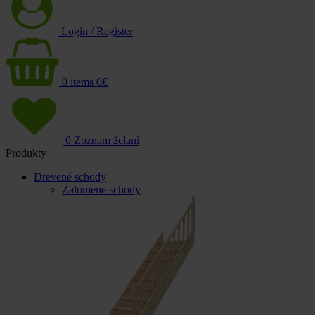
Login / Register
0
items
0
€
0
Zoznam želaní
Produkty
Drevené schody
Zalomene schody