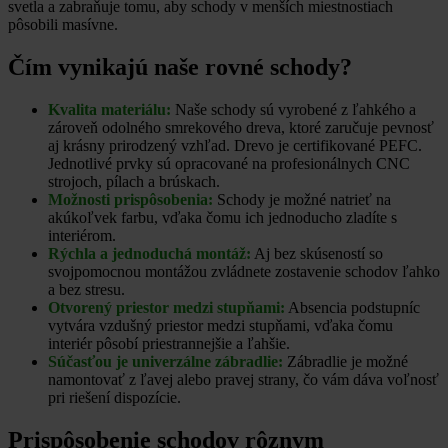
svetla a zabraňuje tomu, aby schody v menších miestnostiach
pôsobili masívne.
Čím vynikajú naše rovné schody?
Kvalita materiálu:
Naše schody sú vyrobené z ľahkého a
zároveň odolného smrekového dreva, ktoré zaručuje pevnosť
aj krásny prirodzený vzhľad. Drevo je certifikované PEFC.
Jednotlivé prvky sú opracované na profesionálnych CNC
strojoch, pílach a brúskach.
Možnosti prispôsobenia:
Schody je možné natrieť na
akúkoľvek farbu, vďaka čomu ich jednoducho zladíte s
interiérom.
Rýchla a jednoduchá montáž:
Aj bez skúseností so
svojpomocnou montážou zvládnete zostavenie schodov ľahko
a bez stresu.
Otvorený priestor medzi stupňami:
Absencia podstupníc
vytvára vzdušný priestor medzi stupňami, vďaka čomu
interiér pôsobí priestrannejšie a ľahšie.
Súčasťou je univerzálne zábradlie:
Zábradlie je možné
namontovať z ľavej alebo pravej strany, čo vám dáva voľnosť
pri riešení dispozície.
Prispôsobenie schodov rôznym