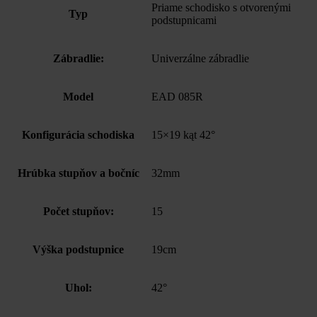
Priame schodisko s otvorenými
Typ
podstupnicami
Zábradlie:
Univerzálne zábradlie
Model
EAD 085R
Konfigurácia schodiska
15×19 kąt 42°
Hrúbka stupňov a bočníc
32mm
Počet stupňov:
15
Výška podstupnice
19cm
Uhol:
42°