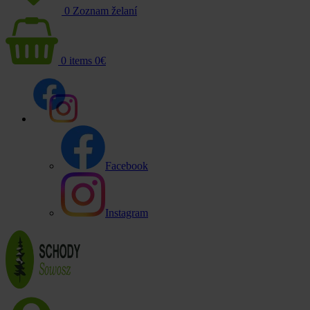
0
Zoznam želaní
0
items
0
€
Facebook
Instagram