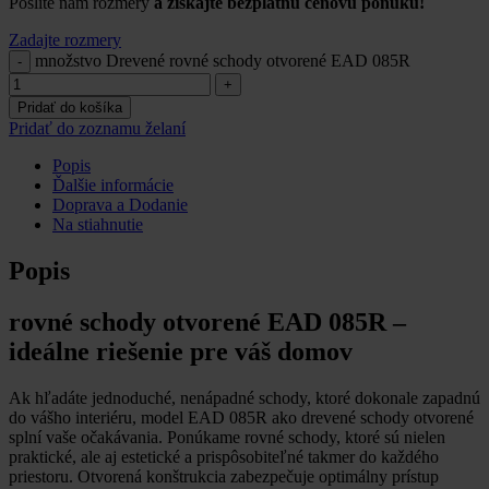
Pošlite nám rozmery
a získajte bezplatnú cenovú ponuku!
Zadajte rozmery
množstvo Drevené rovné schody otvorené EAD 085R
Pridať do košíka
Pridať do zoznamu želaní
Popis
Ďalšie informácie
Doprava a Dodanie
Na stiahnutie
Popis
rovné schody otvorené EAD 085R –
ideálne riešenie pre váš domov
Ak hľadáte jednoduché, nenápadné schody, ktoré dokonale zapadnú
do vášho interiéru, model EAD 085R ako drevené schody otvorené
splní vaše očakávania. Ponúkame rovné schody, ktoré sú nielen
praktické, ale aj estetické a prispôsobiteľné takmer do každého
priestoru. Otvorená konštrukcia zabezpečuje optimálny prístup