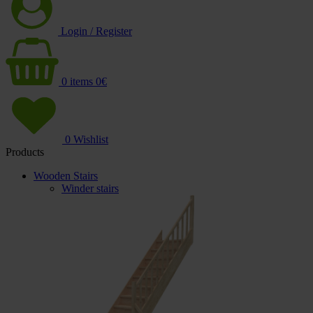
Login / Register
0
items
0
€
0
Wishlist
Products
Wooden Stairs
Winder stairs