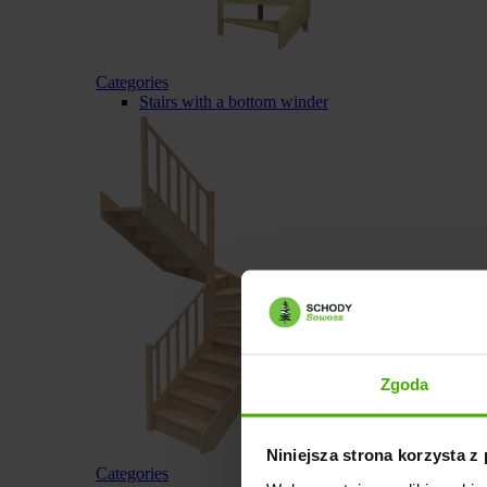
Categories
Stairs with a bottom winder
Zgoda
Niniejsza strona korzysta z
Categories