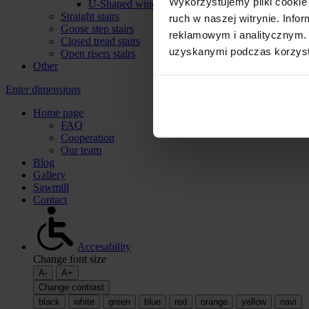
Wykorzystujemy pliki cookie 
U-Shaped winder stairs
Straight stairs
ruch w naszej witrynie. Inf
Goose step stairs
reklamowym i analitycznym. 
Closed tread stairs
uzyskanymi podczas korzysta
Open risers stairs
Other
Enter dimensions
Home page
FAQ
Cooperation
Our team
Blog
Gallery
Sawmill
Contact
Accesability
Change font size
A-
A+
Change contrast
black
white
green
blue
red
orange
yellow
navi