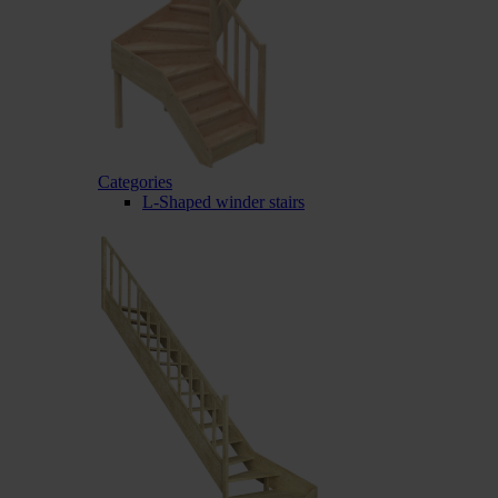
Categories
L-Shaped winder stairs