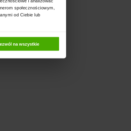
ołecznościowe i analizować
artnerom społecznościowym,
anymi od Ciebie lub
ezwól na wszystkie