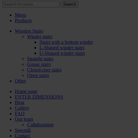
Search
Menu
Products
Wooden Stairs
Winder stairs
Stairs with a bottom winder
L-Shaped winder stairs
U-Shaped winder stairs
Straight stairs
Goose stairs
Closed-riser stairs
Open stairs
Other
Home page
ENTER DIMENSIONS
Blog
Gallery
FAQ
Our team
Collaboration
Sawmill
Contact