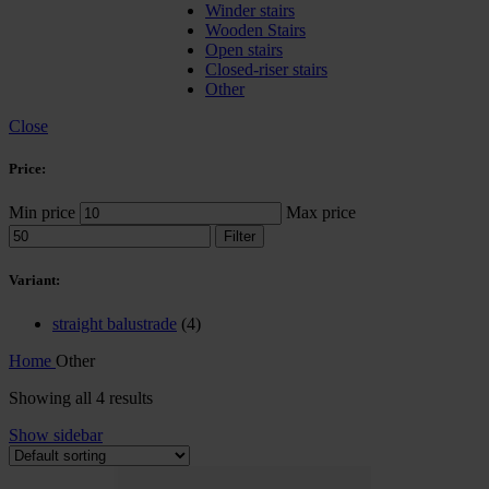
Winder stairs
Wooden Stairs
Open stairs
Closed-riser stairs
Other
Close
Price:
Min price
Max price
Filter
Variant:
straight balustrade
(4)
Home
Other
Showing all 4 results
Show sidebar