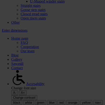
U-Shaped winder stairs
Straight stairs
Goose step stairs
Closed tread stairs
Open risers stairs
Other
Enter dimensions
Home page
FAQ
Cooperation
Our team
Blog
Gallery
Sawmill
Contact
Accesability
Change font size
A-
A+
Change contrast
black
white
green
blue
red
orange
yellow
navi