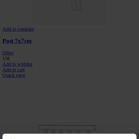
Add to compare
Post 7x7cm
Other
15
€
Add to wishlist
Add to cart
Quick view