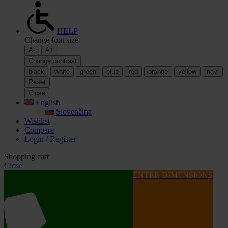
HELP
Change font size
A-
A+
Change contrast
black
white
green
blue
red
orange
yellow
navi
Reset
Close
English
Slovenčina
Wishlist
Compare
Login / Register
Shopping cart
Close
ENTER DIMENSIONS