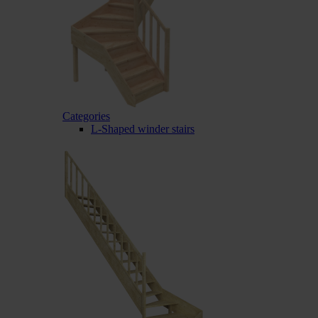
Categories
L-Shaped winder stairs