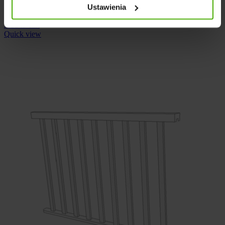
Ustawienia
30
€
Add to wishlist
Add to cart
Quick view