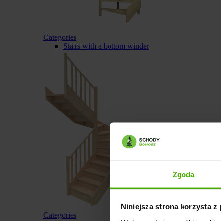
Categories
Stairs with a bottom winder
Zgoda
Niniejsza strona korzysta z
Categories