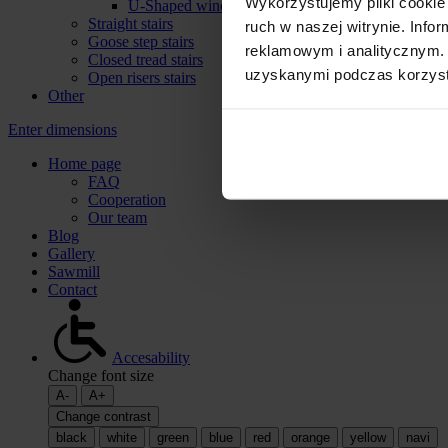
Wykorzystujemy pliki cookie 
U-Shaped winder stairs
Straight stairs
ruch w naszej witrynie. Inf
Goose step stairs
reklamowym i analitycznym. 
Closed tread stairs
uzyskanymi podczas korzysta
Open risers stairs
Other
Enter dimensions
Home page
FAQ
Cooperation
Our team
Blog
Gallery
Sawmill
Contact
Accesability
Change font size
A-
A+
Change contrast
black
white
green
blue
red
orange
yellow
navi