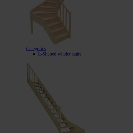
Categories
L-Shaped winder stairs