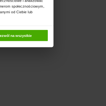
ołecznościowe i analizować
artnerom społecznościowym,
anymi od Ciebie lub
ezwól na wszystkie