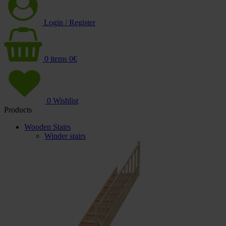
Login / Register
0
items
0
€
0
Wishlist
Products
Wooden Stairs
Winder stairs