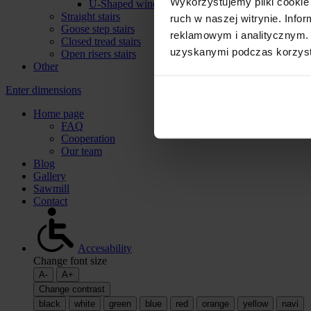
Wykorzystujemy pliki cookie 
U-Shaped winder stairs
Straight stairs
ruch w naszej witrynie. Inf
Goose step stairs
reklamowym i analitycznym. 
Closed tread stairs
uzyskanymi podczas korzysta
Open risers stairs
Other
Enter dimensions
Home page
FAQ
Cooperation
Our team
Blog
Gallery
Sawmill
Contact
Accesability
Change font size
A-
A+
Change contrast
black
white
green
blue
red
orange
yellow
navi