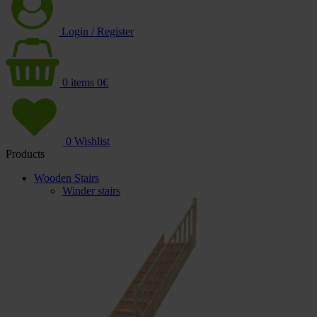
Login / Register
0
items
0
€
0
Wishlist
Products
Wooden Stairs
Winder stairs