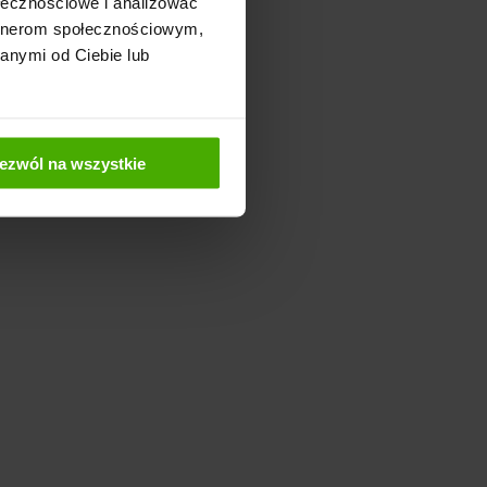
ołecznościowe i analizować
artnerom społecznościowym,
anymi od Ciebie lub
ezwól na wszystkie