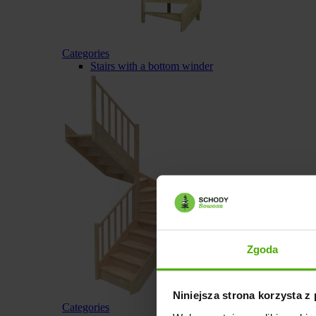
Categories
Stairs with a bottom winder
Zgoda
Niniejsza strona korzysta z
Categories