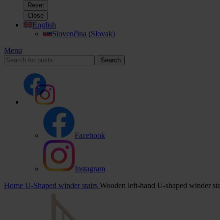
Reset
Close
English
Slovenčina
(
Slovak
)
Menu
Search
Facebook
Instagram
Home
U-Shaped winder stairs
Wooden left-hand U-shaped winder sta