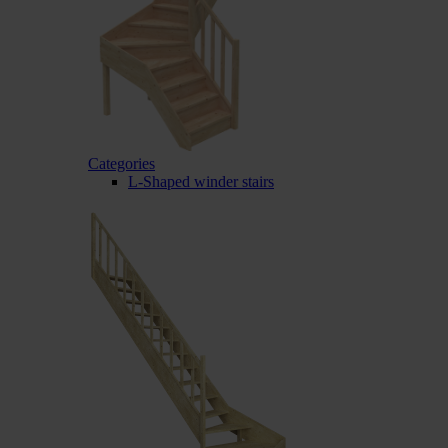
Categories
L-Shaped winder stairs