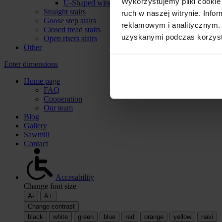
Wykorzystujemy pliki cookie 
U-Shaped winder stairs
Straight stairs
ruch w naszej witrynie. Inf
Goose step stairs
reklamowym i analitycznym. 
Closed tread stairs
uzyskanymi podczas korzysta
Open risers stairs
Other
Enter dimensions
Home page
FAQ
Cooperation
Our team
Blog
Gallery
Sawmill
Contact
Accesability
Change font size
A-
A+
Change contrast
black
white
green
blue
red
orange
yellow
navi