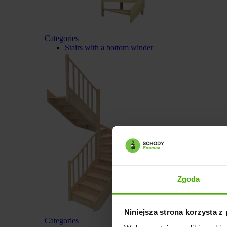
Categories
Stairs with a bottom winder
Zgoda
Niniejsza strona korzysta z
Categories