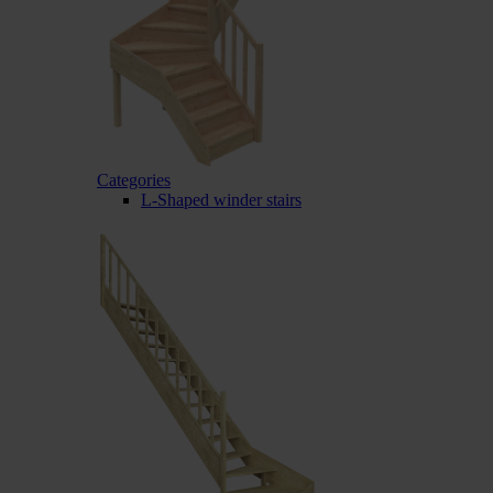
Categories
L-Shaped winder stairs