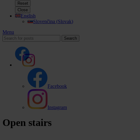
Reset
Close
English
Slovenčina
(
Slovak
)
Menu
Search
Facebook
Instagram
Open stairs