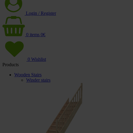
Login / Register
0
items
0
€
0
Wishlist
Products
Wooden Stairs
Winder stairs