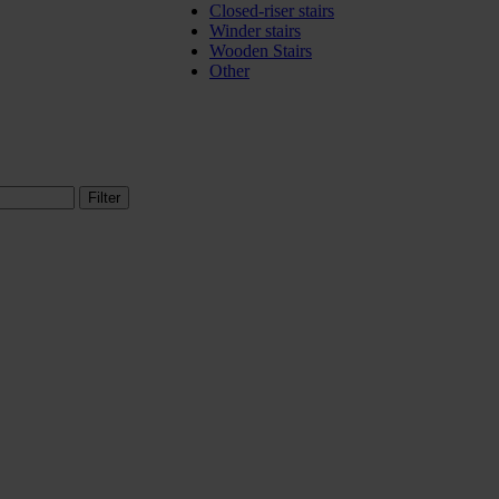
Closed-riser stairs
Winder stairs
Wooden Stairs
Other
Filter