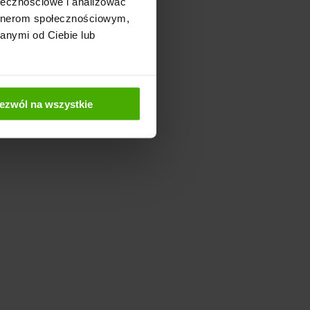
ołecznościowe i analizować
artnerom społecznościowym,
anymi od Ciebie lub
ezwól na wszystkie