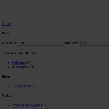
Close
Price:
Min price
Max price
Turn direction: left / right
Left turn
(21)
Right turn
(21)
Risers:
Open risers
(50)
Variant:
left-turn open-riser
(21)