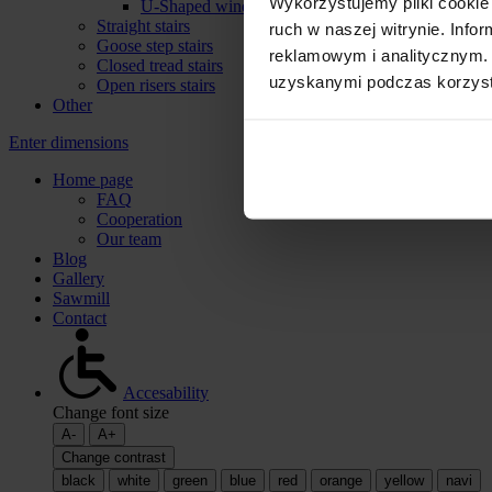
Wykorzystujemy pliki cookie 
U-Shaped winder stairs
Straight stairs
ruch w naszej witrynie. Inf
Goose step stairs
reklamowym i analitycznym. 
Closed tread stairs
uzyskanymi podczas korzysta
Open risers stairs
Other
Enter dimensions
Home page
FAQ
Cooperation
Our team
Blog
Gallery
Sawmill
Contact
Accesability
Change font size
A-
A+
Change contrast
black
white
green
blue
red
orange
yellow
navi