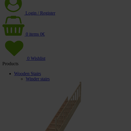
Login / Register
0
items
0
€
0
Wishlist
Products
Wooden Stairs
Winder stairs