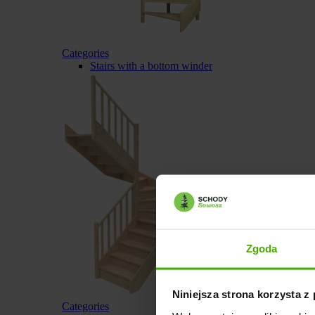
Categories
Stairs with a bottom winder
Zgoda
Niniejsza strona korzysta z
Categories