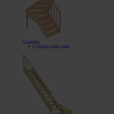
Categories
L-Shaped winder stairs