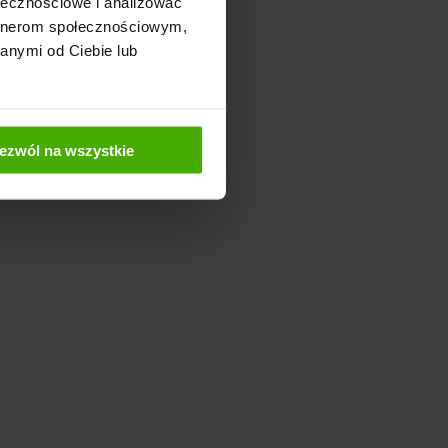
ołecznościowe i analizować
artnerom społecznościowym,
anymi od Ciebie lub
ezwól na wszystkie