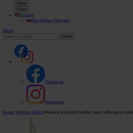
Reset
Close
English
Slovenčina
(
Slovak
)
Menu
Search
Facebook
Instagram
Home
Wooden Stairs
Wooden left-hand winder stairs with open ri