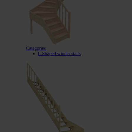
Categories
L-Shaped winder stairs