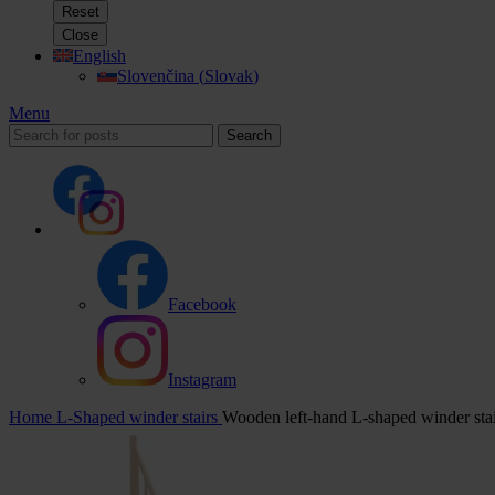
Reset
Close
English
Slovenčina
(
Slovak
)
Menu
Search
Facebook
Instagram
Home
L-Shaped winder stairs
Wooden left-hand L-shaped winder sta