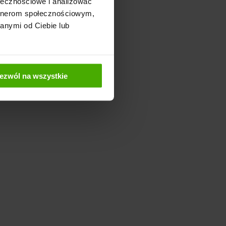
ołecznościowe i analizować
artnerom społecznościowym,
anymi od Ciebie lub
ezwól na wszystkie