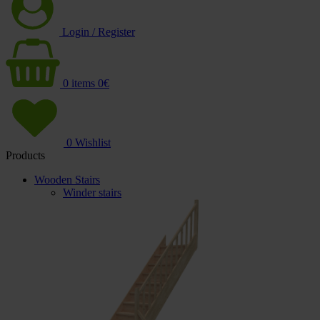
Login / Register
0
items
0
€
0
Wishlist
Products
Wooden Stairs
Winder stairs