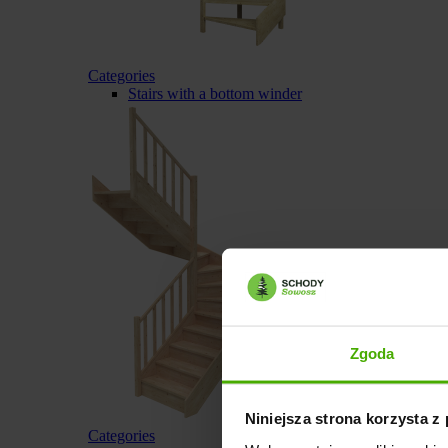
Categories
Stairs with a bottom winder
Zgoda
Niniejsza strona korzysta z
Categories