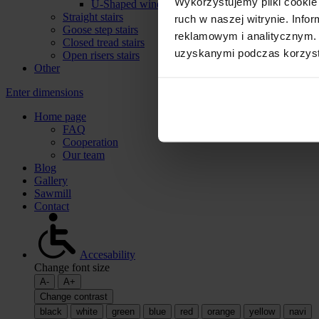
Wykorzystujemy pliki cookie 
U-Shaped winder stairs
Straight stairs
ruch w naszej witrynie. Inf
Goose step stairs
reklamowym i analitycznym. 
Closed tread stairs
uzyskanymi podczas korzysta
Open risers stairs
Other
Enter dimensions
Home page
FAQ
Cooperation
Our team
Blog
Gallery
Sawmill
Contact
Accesability
Change font size
A-
A+
Change contrast
black
white
green
blue
red
orange
yellow
navi